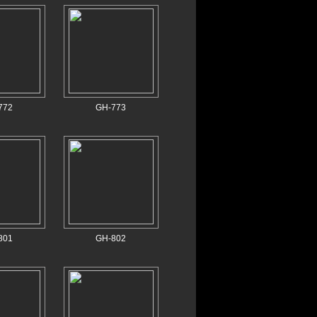
772
GH-773
801
GH-802