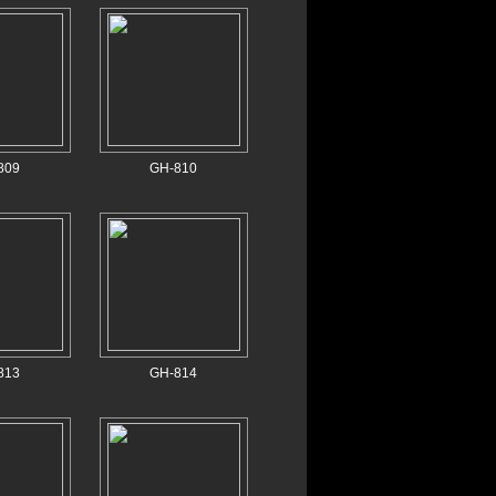
809
GH-810
813
GH-814